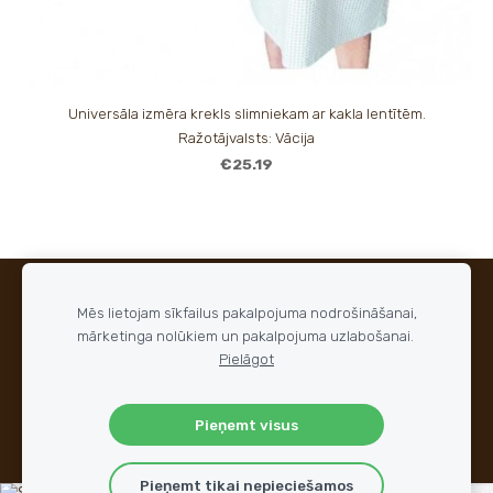
Universāla izmēra krekls slimniekam ar kakla lentītēm.
Ražotājvalsts: Vācija
€25.19
SĪKDATNES
Mēs lietojam sīkfailus pakalpojuma nodrošināšanai,
mārketinga nolūkiem un pakalpojuma uzlabošanai.
© 2015 - 2026 ZEIMANS medical
Pielāgot
All rights reserved
Pieņemt visus
Pieņemt tikai nepieciešamos