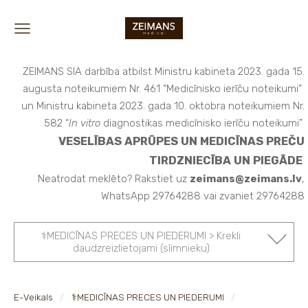
ZEIMANS SIA darbība atbilst Ministru kabineta 2023. gada 15.
augusta noteikumiem Nr. 461 “Medicīnisko ierīču noteikumi”
un Ministru kabineta 2023. gada 10. oktobra noteikumiem Nr.
582 “
In vitro
diagnostikas medicīnisko ierīču noteikumi”
VESELĪBAS APRŪPES UN MEDICĪNAS PREČU
TIRDZNIECĪBA UN PIEGĀDE
Neatrodat meklēto? Rakstiet uz
zeimans@zeimans.lv
,
WhatsApp 29764288 vai zvaniet 29764288
⚕️MEDICĪNAS PRECES UN PIEDERUMI > Krekli
daudzreizlietojami (slimnieku)
E-Veikals
⚕️MEDICĪNAS PRECES UN PIEDERUMI