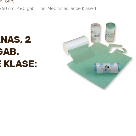
M, ĢIPSI
0x60 cm, 480 gab. Tips: Medicīnas ierīce Klase: I
NAS, 2
GAB.
E KLASE: