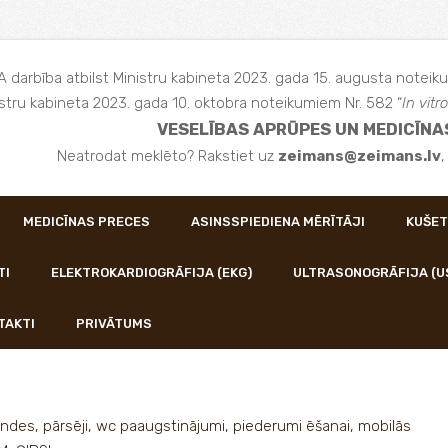
 darbība atbilst Ministru kabineta 2023. gada 15. augusta noteiku
stru kabineta 2023. gada 10. oktobra noteikumiem Nr. 582 “
In vitro
VESELĪBAS APRŪPES UN MEDICĪNA
Neatrodat meklēto? Rakstiet uz
zeimans@zeimans.lv
MEDICĪNAS PRECES
ASINSSPIEDIENA MĒRĪTĀJI
KUŠET
TI
ELEKTROKARDIOGRĀFIJA (EKG)
ULTRASONOGRĀFIJA (U
TAKTI
PRIVĀTUMS
ndes, pārsēji, wc paaugstinājumi, piederumi ēšanai, mobilās