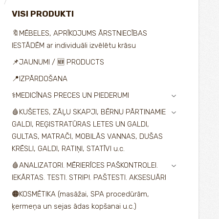
VISI PRODUKTI
🔖MĒBELES, APRĪKOJUMS ĀRSTNIECĪBAS
IESTĀDĒM ar individuāli izvēlētu krāsu
📌JAUNUMI / 🆕 PRODUCTS
📍IZPĀRDOŠANA
⚕️MEDICĪNAS PRECES UN PIEDERUMI
›
🩸KUŠETES, ZĀĻU SKAPJI, BĒRNU PĀRTINAMIE
›
GALDI, REĢISTRATŪRAS LETES UN GALDI,
GULTAS, MATRAČI, MOBILĀS VANNAS, DUŠAS
KRĒSLI, GALDI, RATIŅI, STATĪVI u.c.
🩸ANALIZATORI. MĒRIERĪCES PAŠKONTROLEI.
›
IEKĀRTAS. TESTI. STRIPI. PAŠTESTI. AKSESUĀRI
🟠KOSMĒTIKA (masāžai, SPA procedūrām,
ķermeņa un sejas ādas kopšanai u.c.)