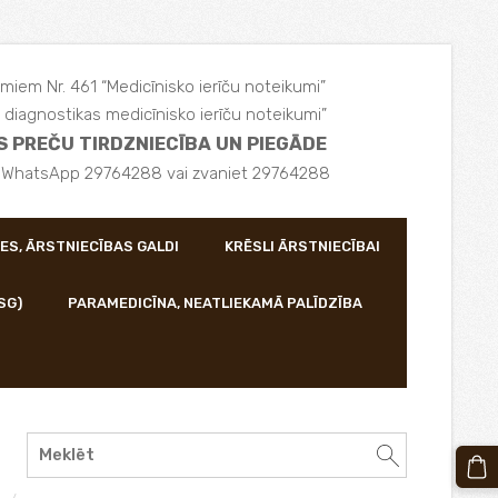
miem Nr. 461 “Medicīnisko ierīču noteikumi”
diagnostikas medicīnisko ierīču noteikumi”
S PREČU TIRDZNIECĪBA UN PIEGĀDE
, WhatsApp 29764288 vai zvaniet 29764288
ES, ĀRSTNIECĪBAS GALDI
KRĒSLI ĀRSTNIECĪBAI
SG)
PARAMEDICĪNA, NEATLIEKAMĀ PALĪDZĪBA