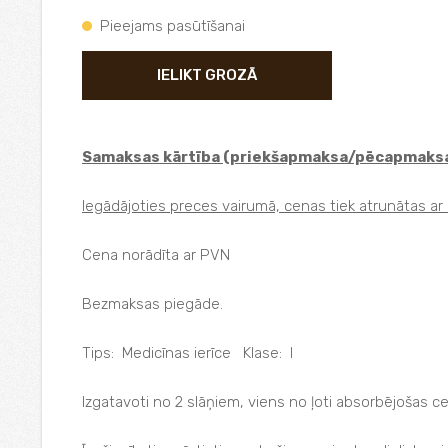
Pieejams pasūtīšanai
IELIKT GROZĀ
Samaksas kārtība (priekšapmaksa/pēcapmaksa
Iegādājoties preces vairumā, cenas tiek atrunātas ar k
Cena norādīta ar PVN
Bezmaksas piegāde.
Tips: Medicīnas ierīce Klase: I
Izgatavoti no 2 slāņiem, viens no ļoti absorbējošas ce