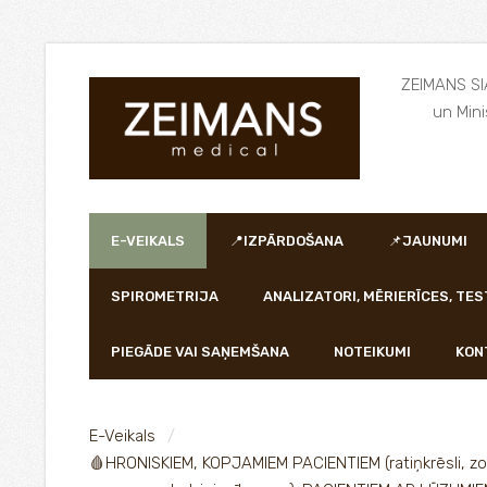
ZEIMANS SIA
un Mini
E-VEIKALS
📍IZPĀRDOŠANA
📌JAUNUMI
SPIROMETRIJA
ANALIZATORI, MĒRIERĪCES, TES
PIEGĀDE VAI SAŅEMŠANA
NOTEIKUMI
KON
E-Veikals
🩸HRONISKIEM, KOPJAMIEM PACIENTIEM (ratiņkrēsli, zo