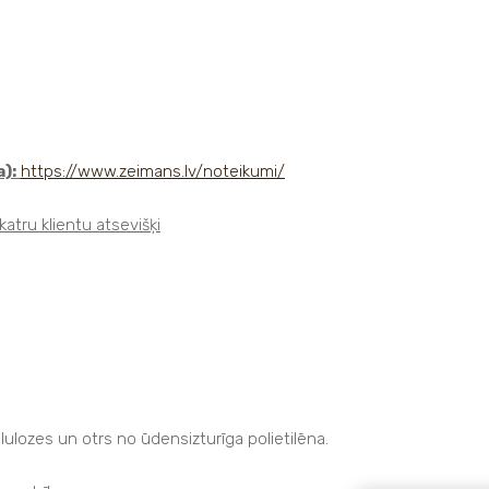
):
https://www.zeimans.lv/noteikumi/
atru klientu atsevišķi
lulozes un otrs no ūdensizturīga polietilēna.