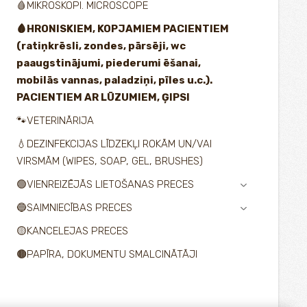
🩸MIKROSKOPI. MICROSCOPE
🩸HRONISKIEM, KOPJAMIEM PACIENTIEM
(ratiņkrēsli, zondes, pārsēji, wc
paaugstinājumi, piederumi ēšanai,
mobilās vannas, paladziņi, pīles u.c.).
PACIENTIEM AR LŪZUMIEM, ĢIPSI
🐾VETERINĀRIJA
💧DEZINFEKCIJAS LĪDZEKĻI ROKĀM UN/VAI
VIRSMĀM (WIPES, SOAP, GEL, BRUSHES)
🟢VIENREIZĒJĀS LIETOŠANAS PRECES
›
🔵SAIMNIECĪBAS PRECES
›
🟡KANCELEJAS PRECES
🟤PAPĪRA, DOKUMENTU SMALCINĀTĀJI