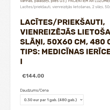
vannas, paladziņi, pīles u.c.). PACIENTIEM AR LŪZUMIE
Lacītes/priekšauti, vienreizējās lietošanas, 2 slāņi, 5
LACĪTES/PRIEKŠAUTI,
VIENREIZĒJĀS LIETOŠA
SLĀŅI, 50X60 CM, 480 
TIPS: MEDICĪNAS IERĪC
I
€144.00
Daudzums/Cena