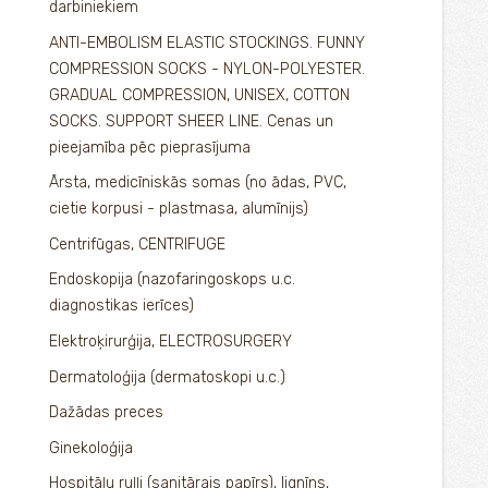
darbiniekiem
ANTI-EMBOLISM ELASTIC STOCKINGS. FUNNY
COMPRESSION SOCKS - NYLON-POLYESTER.
GRADUAL COMPRESSION, UNISEX, COTTON
SOCKS. SUPPORT SHEER LINE. Cenas un
pieejamība pēc pieprasījuma
Ārsta, medicīniskās somas (no ādas, PVC,
cietie korpusi - plastmasa, alumīnijs)
Centrifūgas, CENTRIFUGE
Endoskopija (nazofaringoskops u.c.
diagnostikas ierīces)
Elektroķirurģija, ELECTROSURGERY
Dermatoloģija (dermatoskopi u.c.)
Dažādas preces
Ginekoloģija
Hospitāļu ruļļi (sanitārais papīrs), lignīns,