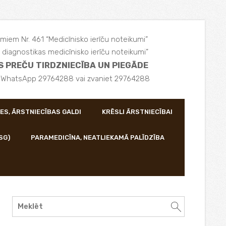
miem Nr. 461 “Medicīnisko ierīču noteikumi”
diagnostikas medicīnisko ierīču noteikumi”
S PREČU TIRDZNIECĪBA UN PIEGĀDE
, WhatsApp 29764288 vai zvaniet 29764288
ES, ĀRSTNIECĪBAS GALDI
KRĒSLI ĀRSTNIECĪBAI
SG)
PARAMEDICĪNA, NEATLIEKAMĀ PALĪDZĪBA