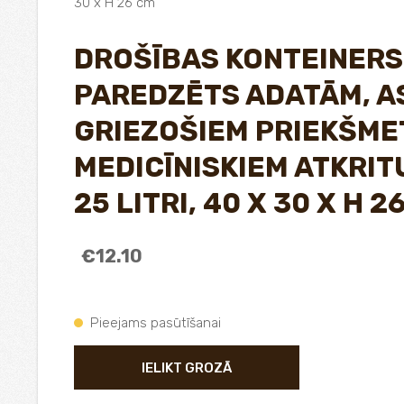
30 x H 26 cm
DROŠĪBAS KONTEINERS
PAREDZĒTS ADATĀM, A
GRIEZOŠIEM PRIEKŠME
MEDICĪNISKIEM ATKRIT
25 LITRI, 40 X 30 X H 2
€12.10
Pieejams pasūtīšanai
IELIKT GROZĀ