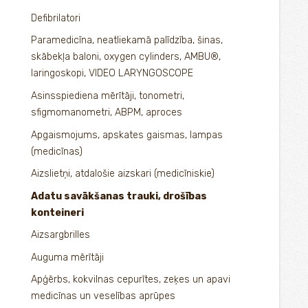
Defibrilatori
Paramedicīna, neatliekamā palīdzība, šinas,
skābekļa baloni, oxygen cylinders, AMBU®,
laringoskopi, VIDEO LARYNGOSCOPE
Asinsspiediena mērītāji, tonometri,
sfigmomanometri, ABPM, aproces
Apgaismojums, apskates gaismas, lampas
(medicīnas)
Aizslietņi, atdalošie aizskari (medicīniskie)
Adatu savākšanas trauki, drošības
konteineri
Aizsargbrilles
Auguma mērītāji
Apģērbs, kokvilnas cepurītes, zeķes un apavi
medicīnas un veselības aprūpes