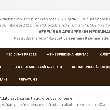
 darbība atbilst Ministru kabineta 2023. gada 15. augusta noteiku
stru kabineta 2023. gada 10. oktobra noteikumiem Nr. 582 “
In vitro
VESELĪBAS APRŪPES UN MEDICĪNA
Neatrodat meklēto? Rakstiet uz
zeimans@zeimans.lv
MEDICĪNAS PRECES
ASINSSPIEDIENA MĒRĪTĀJI
KUŠET
TI
ELEKTROKARDIOGRĀFIJA (EKG)
ULTRASONOGRĀFIJA (U
TAKTI
PRIVĀTUMS
Adatu savākšanas trauki, drošības konteineri
zošiem priekšmetiem, medicīniskiem atkritumiem. 25 litri, 40 x