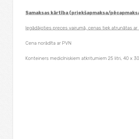
Samaksas kārtība (priekšapmaksa/pēcapmaksa
Iegādājoties preces vairumā, cenas tiek atrunātas ar k
Cena norādīta ar PVN
Konteiners medicīniskiem atkritumiem 25 litri, 40 x 3