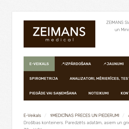
ZEIMANS SIA
un Mini
E-VEIKALS
📍IZPĀRDOŠANA
📌JAUNUMI
SPIROMETRIJA
ANALIZATORI, MĒRIERĪCES, TES
PIEGĀDE VAI SAŅEMŠANA
NOTEIKUMI
KON
E-Veikals
⚕️MEDICĪNAS PRECES UN PIEDERUMI
Drošības konteiners. Paredzēts adatām, asiem un grie