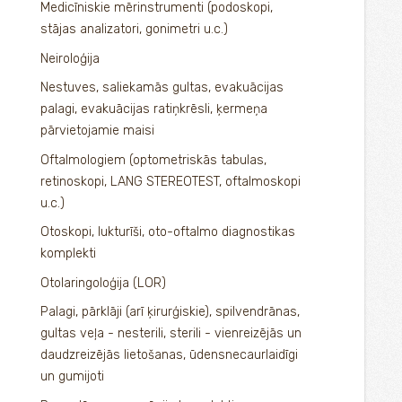
Medicīniskie mērinstrumenti (podoskopi,
stājas analizatori, gonimetri u.c.)
Neiroloģija
Nestuves, saliekamās gultas, evakuācijas
palagi, evakuācijas ratiņkrēsli, ķermeņa
pārvietojamie maisi
Oftalmologiem (optometriskās tabulas,
retinoskopi, LANG STEREOTEST, oftalmoskopi
u.c.)
Otoskopi, lukturīši, oto-oftalmo diagnostikas
komplekti
Otolaringoloģija (LOR)
Palagi, pārklāji (arī ķirurģiskie), spilvendrānas,
gultas veļa - nesterili, sterili - vienreizējās un
daudzreizējās lietošanas, ūdensnecaurlaidīgi
un gumijoti