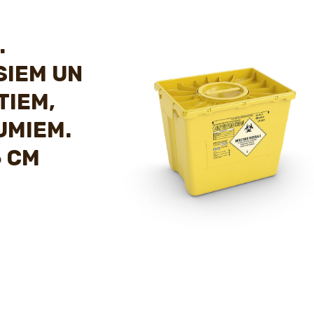
.
SIEM UN
TIEM,
UMIEM.
6 CM