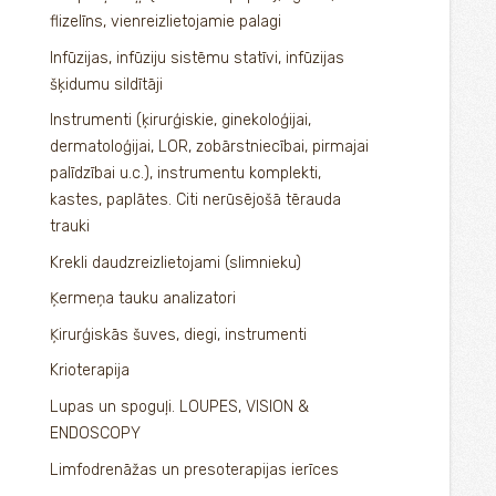
flizelīns, vienreizlietojamie palagi
Infūzijas, infūziju sistēmu statīvi, infūzijas
šķidumu sildītāji
Instrumenti (ķirurģiskie, ginekoloģijai,
dermatoloģijai, LOR, zobārstniecībai, pirmajai
palīdzībai u.c.), instrumentu komplekti,
kastes, paplātes. Citi nerūsējošā tērauda
trauki
Krekli daudzreizlietojami (slimnieku)
Ķermeņa tauku analizatori
Ķirurģiskās šuves, diegi, instrumenti
Krioterapija
Lupas un spoguļi. LOUPES, VISION &
ENDOSCOPY
Limfodrenāžas un presoterapijas ierīces