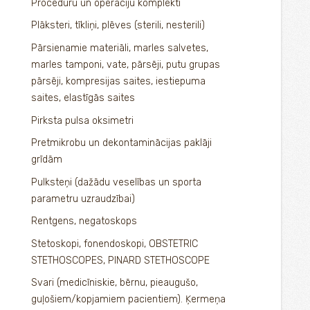
Procedūru un operāciju komplekti
Plāksteri, tīkliņi, plēves (sterili, nesterili)
Pārsienamie materiāli, marles salvetes,
marles tamponi, vate, pārsēji, putu grupas
pārsēji, kompresijas saites, iestiepuma
saites, elastīgās saites
Pirksta pulsa oksimetri
Pretmikrobu un dekontaminācijas paklāji
grīdām
Pulksteņi (dažādu veselības un sporta
parametru uzraudzībai)
Rentgens, negatoskops
Stetoskopi, fonendoskopi, OBSTETRIC
STETHOSCOPES, PINARD STETHOSCOPE
Svari (medicīniskie, bērnu, pieaugušo,
guļošiem/kopjamiem pacientiem). Ķermeņa