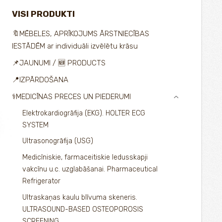
VISI PRODUKTI
🔖MĒBELES, APRĪKOJUMS ĀRSTNIECĪBAS
IESTĀDĒM ar individuāli izvēlētu krāsu
📌JAUNUMI / 🆕 PRODUCTS
📍IZPĀRDOŠANA
⚕️MEDICĪNAS PRECES UN PIEDERUMI
›
Elektrokardiogrāfija (EKG). HOLTER ECG
SYSTEM
Ultrasonogrāfija (USG)
Medicīniskie, farmaceitiskie ledusskapji
vakcīnu u.c. uzglabāšanai. Pharmaceutical
Refrigerator
Ultraskaņas kaulu blīvuma skeneris.
ULTRASOUND-BASED OSTEOPOROSIS
SCREENING