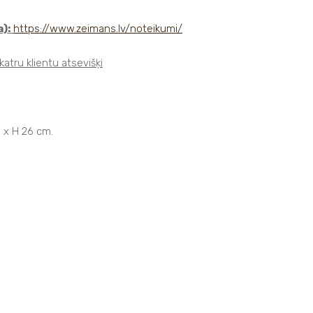
):
https://www.zeimans.lv/noteikumi/
atru klientu atsevišķi
0 x H 26 cm.