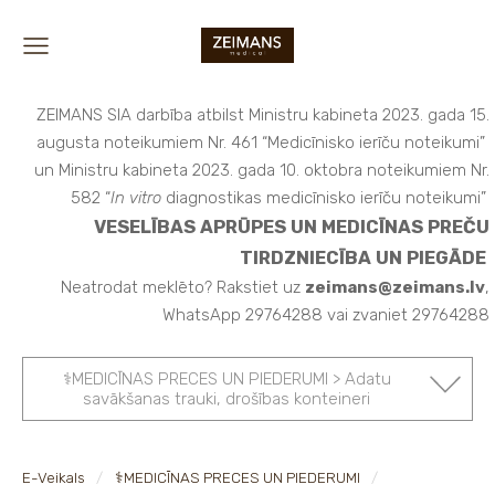
ZEIMANS SIA darbība atbilst Ministru kabineta 2023. gada 15.
augusta noteikumiem Nr. 461 “Medicīnisko ierīču noteikumi”
un Ministru kabineta 2023. gada 10. oktobra noteikumiem Nr.
582 “
In vitro
diagnostikas medicīnisko ierīču noteikumi”
VESELĪBAS APRŪPES UN MEDICĪNAS PREČU
TIRDZNIECĪBA UN PIEGĀDE
Neatrodat meklēto? Rakstiet uz
zeimans@zeimans.lv
,
WhatsApp 29764288 vai zvaniet 29764288
⚕️MEDICĪNAS PRECES UN PIEDERUMI > Adatu
savākšanas trauki, drošības konteineri
E-Veikals
⚕️MEDICĪNAS PRECES UN PIEDERUMI