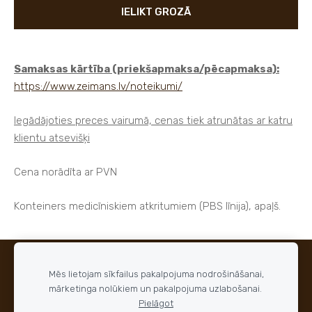
IELIKT GROZĀ
Samaksas kārtība (priekšapmaksa/pēcapmaksa):
https://www.zeimans.lv/noteikumi/
Iegādājoties preces vairumā, cenas tiek atrunātas ar katru
klientu atsevišķi
Cena norādīta ar PVN
Konteiners medicīniskiem atkritumiem (PBS līnija), apaļš.
SĪKDATNES
Mēs lietojam sīkfailus pakalpojuma nodrošināšanai,
mārketinga nolūkiem un pakalpojuma uzlabošanai.
© 2015 - 2026 ZEIMANS medical
Pielāgot