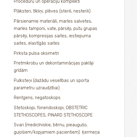
Procedūru un operāciju komplekti
Plāksteri, tīkliņi, plēves (sterili, nesterili)
Pārsienamie materiāli, marles salvetes,
marles tamponi, vate, pārsēji, putu grupas
pārsēji, kompresijas saites, iestiepuma
saites, elastīgās saites
Pirksta pulsa oksimetri
Pretmikrobu un dekontaminācijas paklāji
grīdām
Pulksteņi (dažādu veselības un sporta
parametru uzraudzībai)
Rentgens, negatoskops
Stetoskopi, fonendoskopi, OBSTETRIC
STETHOSCOPES, PINARD STETHOSCOPE
Svari (medicīniskie, bērnu, pieaugušo,
guļošiem/kopjamiem pacientiem). Ķermeņa