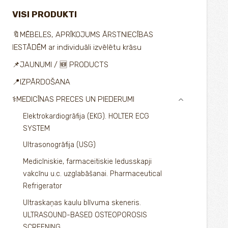
VISI PRODUKTI
🔖MĒBELES, APRĪKOJUMS ĀRSTNIECĪBAS
IESTĀDĒM ar individuāli izvēlētu krāsu
📌JAUNUMI / 🆕 PRODUCTS
📍IZPĀRDOŠANA
⚕️MEDICĪNAS PRECES UN PIEDERUMI
›
Elektrokardiogrāfija (EKG). HOLTER ECG
SYSTEM
Ultrasonogrāfija (USG)
Medicīniskie, farmaceitiskie ledusskapji
vakcīnu u.c. uzglabāšanai. Pharmaceutical
Refrigerator
Ultraskaņas kaulu blīvuma skeneris.
ULTRASOUND-BASED OSTEOPOROSIS
SCREENING