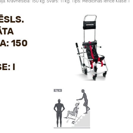
a. Kravnesība: 150 kg. Svars: 11 kg. Tips: Medicīnas ierīce Klase: I
ĒSLS.
ĀTA
A: 150
E: I