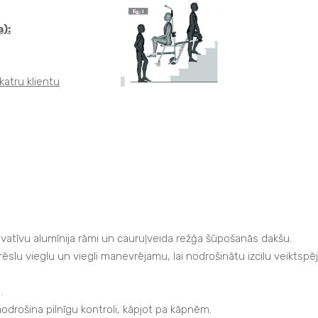
):
katru klientu
ovatīvu alumīnija rāmi un cauruļveida režģa šūpošanās dakšu.
slu vieglu un viegli manevrējamu, lai nodrošinātu izcilu veiktspē
.
drošina pilnīgu kontroli, kāpjot pa kāpnēm.