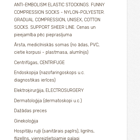
ANTI-EMBOLISM ELASTIC STOCKINGS. FUNNY
COMPRESSION SOCKS - NYLON-POLYESTER.
GRADUAL COMPRESSION, UNISEX, COTTON
SOCKS. SUPPORT SHEER LINE. Cenas un
pieejamība pēc pieprasījuma
Ārsta, medicīniskās somas (no ādas, PVC,
cietie korpusi - plastmasa, alumīnijs)
Centrifūgas, CENTRIFUGE
Endoskopija (nazofaringoskops u.c.
diagnostikas ierīces)
Elektroķirurģija, ELECTROSURGERY
Dermatoloģija (dermatoskopi u.c.)
Dažādas preces
Ginekoloģija
Hospitāļu ruļļi (sanitārais papīrs), lignīns,
flizelīns, vienreizlietojamie palagi