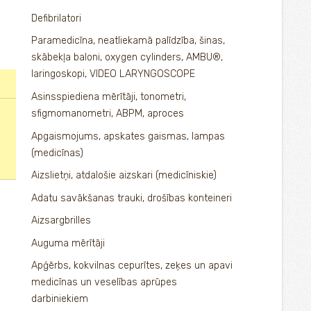
Defibrilatori
Paramedicīna, neatliekamā palīdzība, šinas,
skābekļa baloni, oxygen cylinders, AMBU®,
laringoskopi, VIDEO LARYNGOSCOPE
Asinsspiediena mērītāji, tonometri,
sfigmomanometri, ABPM, aproces
Apgaismojums, apskates gaismas, lampas
(medicīnas)
Aizslietņi, atdalošie aizskari (medicīniskie)
Adatu savākšanas trauki, drošības konteineri
Aizsargbrilles
Auguma mērītāji
Apģērbs, kokvilnas cepurītes, zeķes un apavi
medicīnas un veselības aprūpes
darbiniekiem