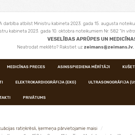
 darbība atbilst Ministru kabineta 2023. gada 15. augusta noteiku
stru kabineta 2023. gada 10. oktobra noteikumiem Nr. 582 “
In vitro
VESELĪBAS APRŪPES UN MEDICĪNA
Neatrodat meklēto? Rakstiet uz
zeimans@zeimans.lv
MEDICĪNAS PRECES
ASINSSPIEDIENA MĒRĪTĀJI
KUŠET
TI
ELEKTROKARDIOGRĀFIJA (EKG)
ULTRASONOGRĀFIJA (U
TAKTI
PRIVĀTUMS
uācijas ratiņkrēsli, ķermeņa pārvietojamie maisi