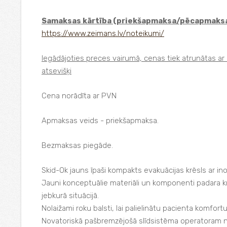
Samaksas kārtība (priekšapmaksa/pēcapmaksa
https://www.zeimans.lv/noteikumi/
Iegādājoties preces vairumā, cenas tiek atrunātas ar 
atsevišķi
Cena norādīta ar PVN
Apmaksas veids - priekšapmaksa.
Bezmaksas piegāde.
Skid-Ok jauns īpaši kompakts evakuācijas krēsls ar in
Jauni konceptuālie materiāli un komponenti padara krē
jebkurā situācijā.
Nolaižami roku balsti, lai palielinātu pacienta komfortu
Novatoriskā pašbremzējošā slīdsistēma operatoram no