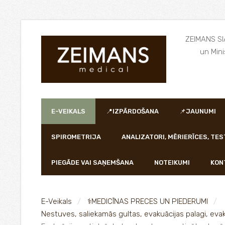
ZEIMANS SIA
un Mini
E-VEIKALS
📍IZPĀRDOŠANA
📌JAUNUMI
SPIROMETRIJA
ANALIZATORI, MĒRIERĪCES, TES
PIEGĀDE VAI SAŅEMŠANA
NOTEIKUMI
KON
E-Veikals
⚕️MEDICĪNAS PRECES UN PIEDERUMI
Nestuves, saliekamās gultas, evakuācijas palagi, evak