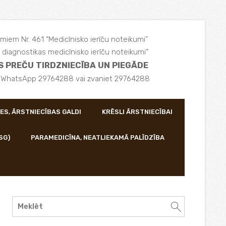
miem Nr. 461 “Medicīnisko ierīču noteikumi”
diagnostikas medicīnisko ierīču noteikumi”
S PREČU TIRDZNIECĪBA UN PIEGĀDE
, WhatsApp 29764288 vai zvaniet 29764288
ES, ĀRSTNIECĪBAS GALDI
KRĒSLI ĀRSTNIECĪBAI
SG)
PARAMEDICĪNA, NEATLIEKAMĀ PALĪDZĪBA