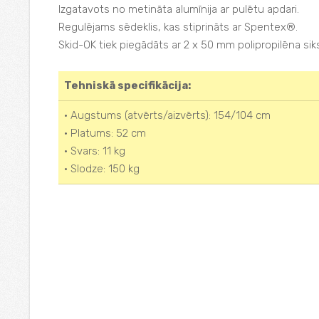
Izgatavots no metināta alumīnija ar pulētu apdari.
Regulējams sēdeklis, kas stiprināts ar Spentex®.
Skid-OK tiek piegādāts ar 2 x 50 mm polipropilēna si
Tehniskā specifikācija:
• Augstums (atvērts/aizvērts): 154/104 cm
• Platums: 52 cm
• Svars: 11 kg
• Slodze: 150 kg