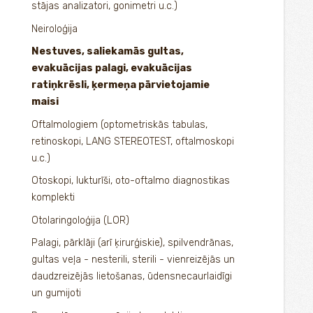
stājas analizatori, gonimetri u.c.)
Neiroloģija
Nestuves, saliekamās gultas,
evakuācijas palagi, evakuācijas
ratiņkrēsli, ķermeņa pārvietojamie
maisi
Oftalmologiem (optometriskās tabulas,
retinoskopi, LANG STEREOTEST, oftalmoskopi
u.c.)
Otoskopi, lukturīši, oto-oftalmo diagnostikas
komplekti
Otolaringoloģija (LOR)
Palagi, pārklāji (arī ķirurģiskie), spilvendrānas,
gultas veļa - nesterili, sterili - vienreizējās un
daudzreizējās lietošanas, ūdensnecaurlaidīgi
un gumijoti