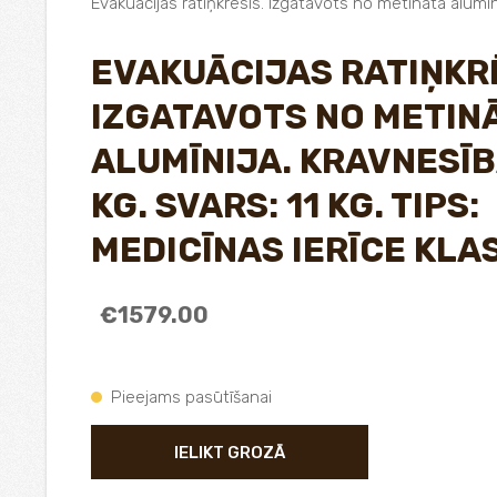
Evakuācijas ratiņkrēsls. Izgatavots no metināta alumīnij
EVAKUĀCIJAS RATIŅKR
IZGATAVOTS NO METIN
ALUMĪNIJA. KRAVNESĪB
KG. SVARS: 11 KG. TIPS:
MEDICĪNAS IERĪCE KLAS
€1579.00
Pieejams pasūtīšanai
IELIKT GROZĀ